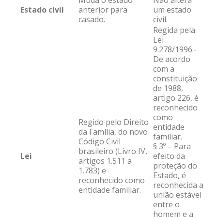
Muda o estado
Não altera
Estado civil
anterior para
um estado
casado.
civil.
Regida pela
Lei
9.278/1996.-
De acordo
com a
constituição
de 1988,
artigo 226, é
reconhecido
como
Regido pelo Direito
entidade
da Família, do novo
familiar.
Código Civil
§ 3º – Para
brasileiro (Livro IV,
Lei
efeito da
artigos 1.511 a
proteção do
1.783) e
Estado, é
reconhecido como
reconhecida a
entidade familiar.
união estável
entre o
homem e a