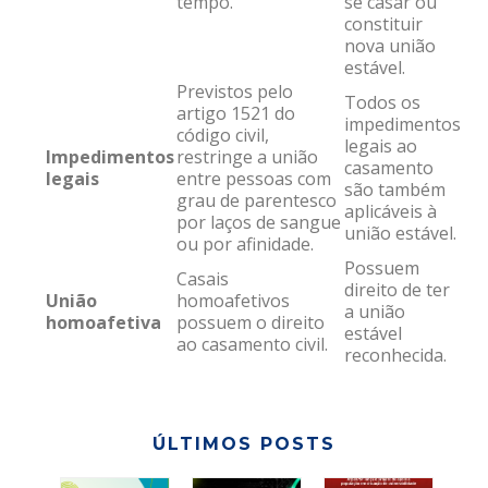
tempo.
se casar ou
constituir
nova união
estável.
Previstos pelo
Todos os
artigo 1521 do
impedimentos
código civil,
legais ao
Impedimentos
restringe a união
casamento
legais
entre pessoas com
são também
grau de parentesco
aplicáveis à
por laços de sangue
união estável.
ou por afinidade.
Possuem
Casais
direito de ter
União
homoafetivos
a união
homoafetiva
possuem o direito
estável
ao casamento civil.
reconhecida.
ÚLTIMOS POSTS